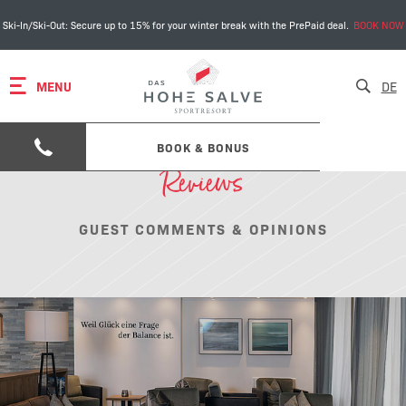
Ski-In/Ski-Out: Secure up to 15% for your winter break with the PrePaid deal.
BOOK NOW
MENU
DE
BOOK & BONUS
Reviews
GUEST COMMENTS & OPINIONS