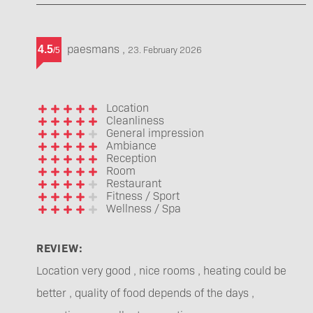
paesmans
,
4.5
23. February 2026
/
5
Location
Cleanliness
General impression
Ambiance
Reception
Room
Restaurant
Fitness / Sport
Wellness / Spa
REVIEW:
Location very good , nice rooms , heating could be
better , quality of food depends of the days ,