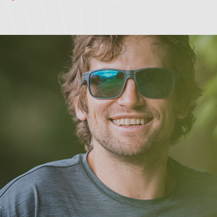
nde
Triathlon-Hotel
aus.zeit
Bildergalerie