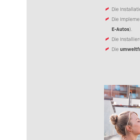
Die Install
Die Impleme
E-Autos
).
Die Installi
Die
umweltf