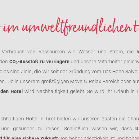
 im umweltfreundlichen H
 Verbrauch von Ressourcen wie Wasser und Strom, die Id
 den
CO
-Ausstoß zu verringern
und unsere Mitarbeiter gleich
2
 dies sind Ziele, die wir seit der Gründung vom Das Hohe Salve 
eren. Ob in unserem großzügigen Move & Relax Bereich oder au
den Hotel
wird Nachhaltigkeit gelebt. So wird Ihr Urlaub in T
!
hhaltigen Hotel in Tirol bieten wir unseren Gästen die Cha
r und gesünder zu reisen. Schließlich wissen wir, dass
U
d für eine sichere Zukunft
von hoher Wichtigkeit ist und habe