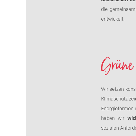
die gemeinsame
entwickelt.
Grüne 
Wir setzen kon
Klimaschutz zei
Energieformen n
haben wir
wic
sozialen Anford