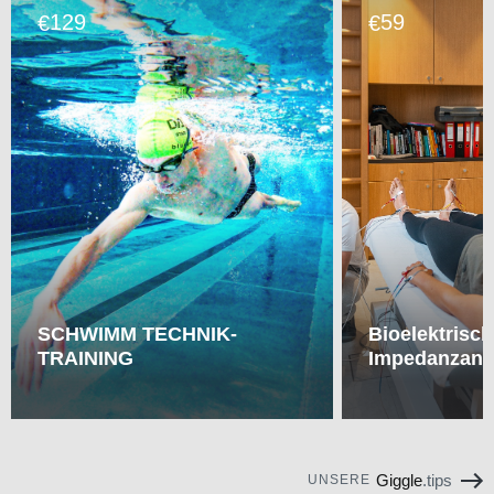
129
59
€
€
SCHWIMM TECHNIK-
Bioelektrisc
TRAINING
Impedanzana
Giggle
.tips
UNSERE