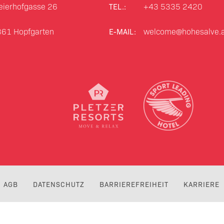
ierhofgasse 26
+43 5335 2420
TEL.:
361
Hopfgarten
welcome@hohesalve.a
E-MAIL:
AGB
DATENSCHUTZ
BARRIEREFREIHEIT
KARRIERE