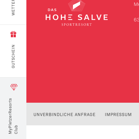
WETTER
Me
6
GUTSCHEIN
MyPletzerResorts
UNVERBINDLICHE ANFRAGE
IMPRESSUM
Club